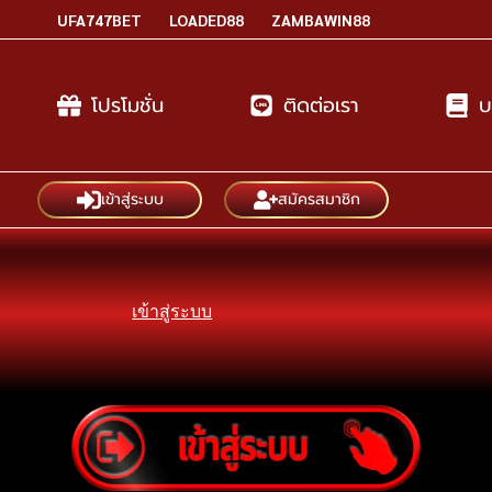
UFA747BET
LOADED88
ZAMBAWIN88
โปรโมชั่น
ติดต่อเรา
บ
เข้าสู่ระบบ
สมัครสมาชิก
เข้าสู่ระบบ