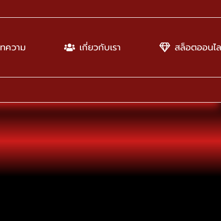
ทความ
เกี่ยวกับเรา
สล็อตออนไล