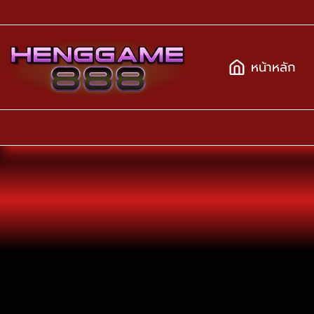
Skip
to
content
หน้าหลัก